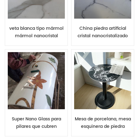
veta blanca tipo mármol
China piedra artificial
mármol nanocristal
cristal nanocristalizado
piedra sobre encimera
piedra calacatta losa
losa
blanca
Super Nano Glass para
Mesa de porcelana, mesa
pilares que cubren
esquinera de piedra
materiales de
sinterizada, mesa de