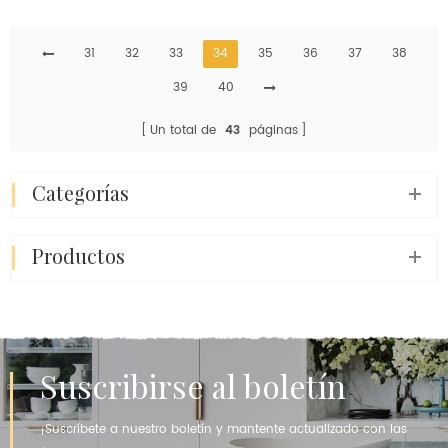
construcción.
centro pequeña y móvil a
precio económico.
31
32
33
34
35
36
37
38
39
40
Un total de
43
páginas
categorías
productos
Suscribirse al boletín
¡Suscríbete a nuestro boletín y mantente actualizado con las