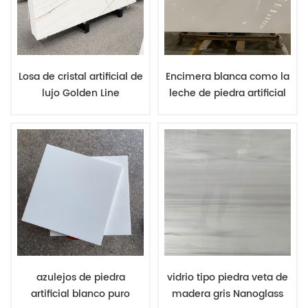
Losa de cristal artificial de
Encimera blanca como la
lujo Golden Line
leche de piedra artificial
Calacatta White
blanca extrema blanca
Nanoglass Stone para
estupenda fácil de
revestimiento de pared y
limpiar sin mancha
encimera
azulejos de piedra
vidrio tipo piedra veta de
artificial blanco puro
madera gris Nanoglass