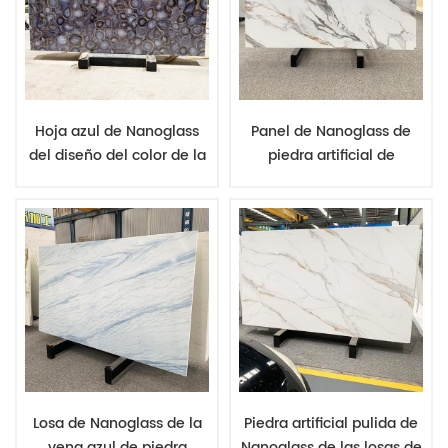
Hoja azul de Nanoglass
Panel de Nanoglass de
del diseño del color de la
piedra artificial de
ágata del modelo de
imitación de mármol,
piedra semipreciosa para
fabricante de China,
las tejas y las encimeras
precio al por mayor,
precio barato
Losa de Nanoglass de la
Piedra artificial pulida de
vena azul de piedra
Nanoglass de las losas de