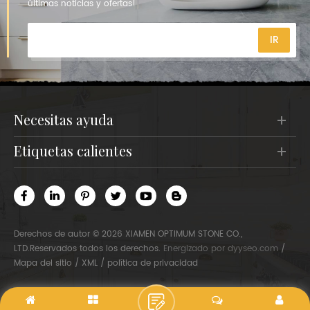
últimas noticias y ofertas!
necesitas ayuda
etiquetas calientes
Derechos de autor © 2026 XIAMEN OPTIMUM STONE CO.,
LTD.Reservados todos los derechos.
Energizado por
dyyseo.com
/
Mapa del sitio
/
XML
/
política de privacidad