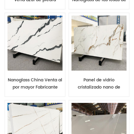
artificial superficial pulida
piedra del grueso de la
para la encimera de la
superficie 18m m para las
cocina y el revestimiento
baldosas
de la pared
Nanoglass China Venta al
Panel de vidrio
por mayor Fabricante
cristalizado nano de
Calidad Superficie
piedra artificial
Calacatta Panda Diseño
translúcida con piedra de
de mármol blanco
encimera de veta de oro
Calacatta