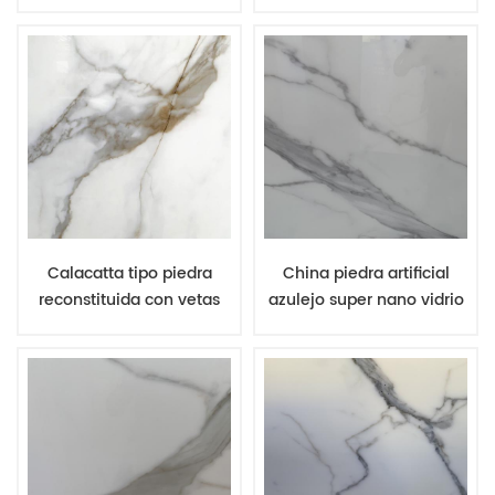
nanoglass losa para los
panel para cocina
alrededores sagrados
Encimera
Calacatta tipo piedra
China piedra artificial
reconstituida con vetas
azulejo super nano vidrio
doradas Nanoglass cortar
ingeniería piedra china
Para tamaño de azulejos
artificiales