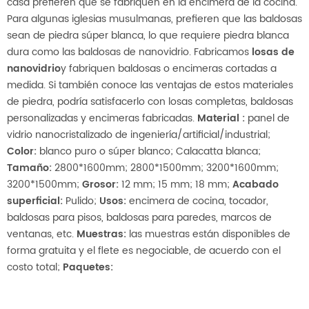
casa prefieren que se fabriquen en la encimera de la cocina.
Para algunas iglesias musulmanas, prefieren que las baldosas
sean de piedra súper blanca, lo que requiere piedra blanca
dura como las baldosas de nanovidrio. Fabricamos
losas de
nanovidrio
y fabriquen baldosas o encimeras cortadas a
medida. Si también conoce las ventajas de estos materiales
de piedra, podría satisfacerlo con losas completas, baldosas
personalizadas y encimeras fabricadas.
Material
:
panel de
vidrio nanocristalizado de ingeniería/artificial/industrial;
Color:
blanco puro o súper blanco;
Calacatta blanca;
Tamaño:
2800*1600mm;
2800*1500mm;
3200*1600mm;
3200*1500mm;
Grosor:
12 mm;
15 mm;
18 mm;
Acabado
superficial:
Pulido;
Usos:
encimera de cocina, tocador,
baldosas para pisos, baldosas para paredes, marcos de
ventanas, etc.
Muestras:
las muestras están disponibles de
forma gratuita y el flete es negociable, de acuerdo con el
costo total;
Paquetes: