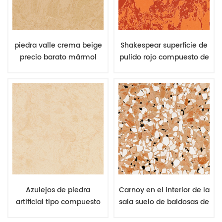
piedra valle crema beige
Shakespear superficie de
precio barato mármol
pulido rojo compuesto de
artificial piedra interior
baldosas de mármol
azulejos suelos
Azulejos de piedra
Carnoy en el interior de la
artificial tipo compuesto
sala suelo de baldosas de
de mármol beige santo
piedra de piedra artificial