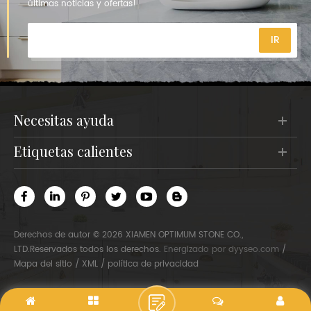
últimas noticias y ofertas!
necesitas ayuda
etiquetas calientes
Derechos de autor © 2026 XIAMEN OPTIMUM STONE CO.,
LTD.Reservados todos los derechos.
Energizado por
dyyseo.com
/
Mapa del sitio
/
XML
/
política de privacidad