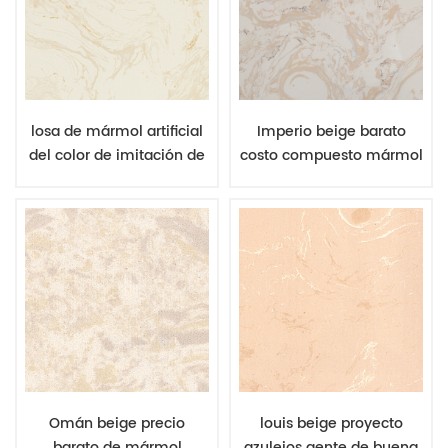
losa de mármol artificial
Imperio beige barato
del color de imitación de
costo compuesto mármol
mármol natural beige de
grande losa compara
la luz de la luna para las
azulejos de mármol
tejas interiores
natural
Omán beige precio
louis beige proyecto
barato de mármol
azulejos gente de buena