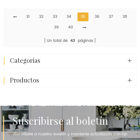
precio unitario barato
tipo mármol
31
32
33
34
35
36
37
38
39
40
Un total de
43
páginas
categorías
productos
Suscribirse al boletín
¡Suscríbete a nuestro boletín y mantente actualizado con las