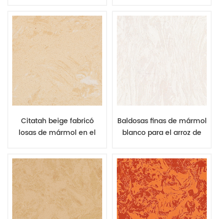
artificial para baldosas de
baldosas de piedra de
villa
bajo costo para la
decoración
Citatah beige fabricó
Baldosas finas de mármol
losas de mármol en el
blanco para el arroz de
interior de los azulejos del
Atenas para
piso de bajo precio
revestimiento interior de
piedra