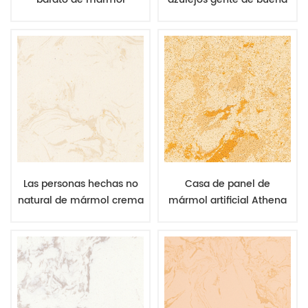
artificial piedra baño
calidad hizo placa de
azulejos y mesa top
mármol o mesa de
mármol
Las personas hechas no
Casa de panel de
natural de mármol crema
mármol artificial Athena
blanco mármol artificial
oscuro beige dentro de
losa o baldosas
azulejos tabla de precios