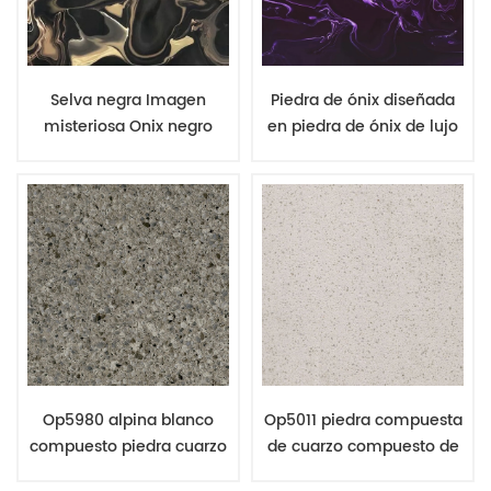
Selva negra Imagen
Piedra de ónix diseñada
misteriosa Onix negro
en piedra de ónix de lujo
Laja Piedra artificial Onix
de color púrpura para
translúcido
azulejos interiores
Op5980 alpina blanco
Op5011 piedra compuesta
compuesto piedra cuarzo
de cuarzo compuesto de
losa de fábrica de china
diamante blanco