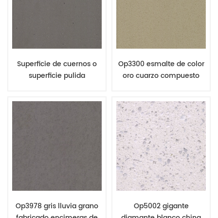
Superficie de cuernos o
Op3300 esmalte de color
superficie pulida
oro cuarzo compuesto
Hormigón cuarzo losa gris
piedra cuarzo y
industrial cuarzo piedra
encimeras de granito
Op3978 gris lluvia grano
Op5002 gigante
fabricado encimeras de
diamante blanco china