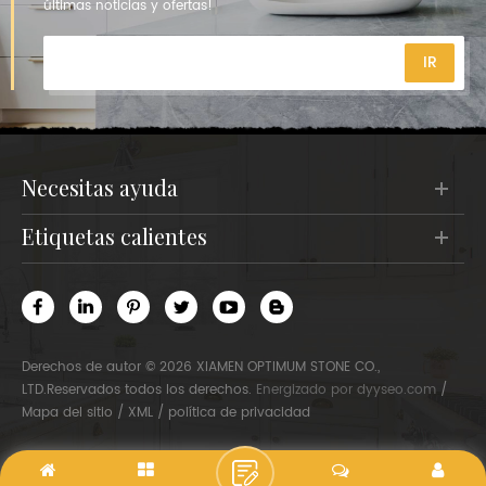
últimas noticias y ofertas!
necesitas ayuda
etiquetas calientes
Derechos de autor © 2026 XIAMEN OPTIMUM STONE CO.,
LTD.Reservados todos los derechos.
Energizado por
dyyseo.com
/
Mapa del sitio
/
XML
/
política de privacidad