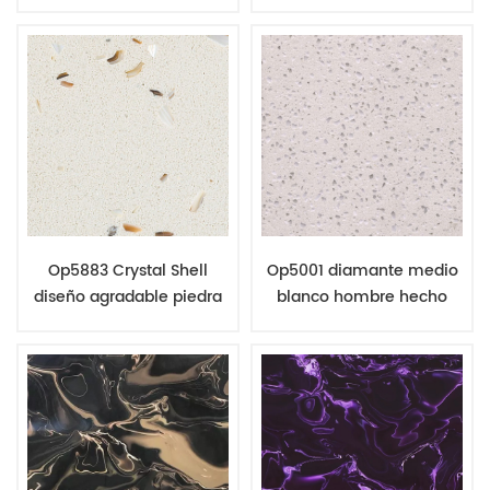
cuarzo colores populares
fabricación de encimeras
de cocina
Op5883 Crystal Shell
Op5001 diamante medio
diseño agradable piedra
blanco hombre hecho
ingeniería cuarzo colores
losas de cuarzo