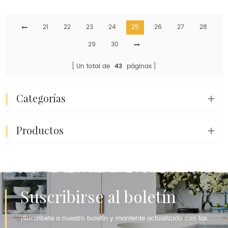
pequeño
21
22
23
24
25
26
27
28
29
30
Un total de
43
páginas
categorías
productos
Suscribirse al boletín
¡Suscríbete a nuestro boletín y mantente actualizado con las