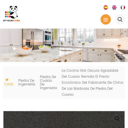
La Cocina Gris Oscura Agradable
Del Cuarzo Remata El Precio
Piedra De
Piedra De
Cuarzo
Económico Del Fabricante De China
CASA
Ingeniería
De
Ingeniería
De Las Baldosas De Piedra Del
Cuarzo