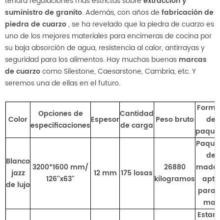
tendrá regulaciones más estrictas sobre
extracción y
suministro de granito
. Además, con años de
fabricación de
piedra de cuarzo
, se ha revelado que la piedra de cuarzo es
uno de los mejores materiales para encimeras de cocina por
su baja absorción de agua, resistencia al calor, antirrayas y
seguridad para los alimentos. Hay muchas buenas
marcas
de cuarzo
como Silestone, Caesarstone, Cambria, etc. Y
seremos una de ellas en el futuro.
Forma
Opciones de
Cantidad
Color
Espesor
Peso bruto
de
especificaciones
de carga
paque
Paque
de
Blanco
3200*1600 mm/
26880
made
jazz
12 mm
175 losas
126''x63''
kilogramos
apto
de lujo
para e
mar
Estan