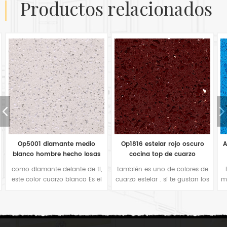
productos relacionados
Op1816 estelar rojo oscuro
Azulejos de cuarzo azul claro
cocina top de cuarzo
estelar op1813 de China
también es uno de colores de
Para muchos fabricantes de
cuarzo estelar . si te gustan los
mostradores, también prefieren
colores rojos en tu encimera
este tipo de espejo de color
de cocina o baldosas para
azul brillante para la
pisos en proyecto de hotel,
decoración de la cocina. Es
sería su buena opción. El
simple color cómodo cuando