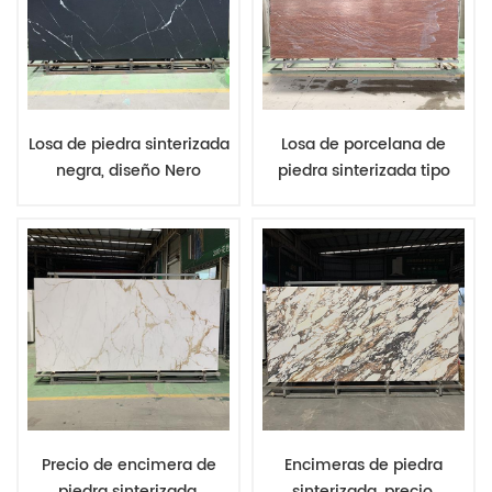
Losa de piedra sinterizada
Losa de porcelana de
negra, diseño Nero
piedra sinterizada tipo
Marquina, encimera de
travertino rojo, hecha a
piedra artificial negra con
mano, superficie pulida,
vetas blancas
losa delgada para la
parte superior de los
muebles
Precio de encimera de
Encimeras de piedra
piedra sinterizada.
sinterizada, precio,