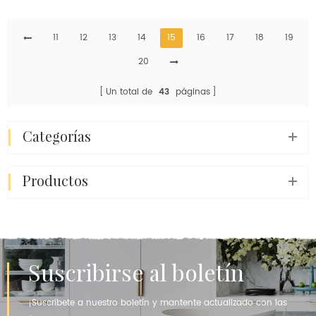
fabricada para
superficie brillante para
encimeras, suministro
pared de baño
directo del fabricante
11
12
13
14
15
16
17
18
19
chino.
20
Un total de
43
páginas
categorías
productos
Suscribirse al boletín
¡Suscríbete a nuestro boletín y mantente actualizado con las