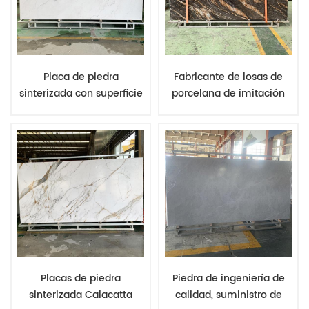
Placa de piedra
Fabricante de losas de
sinterizada con superficie
porcelana de imitación
de tacto suave para la
de piedra sinterizada con
instalación de encimeras
aspecto de granito de
de cocina a juego con los
lujo, 12 mm y 20 mm
armarios.
Placas de piedra
Piedra de ingeniería de
sinterizada Calacatta
calidad, suministro de