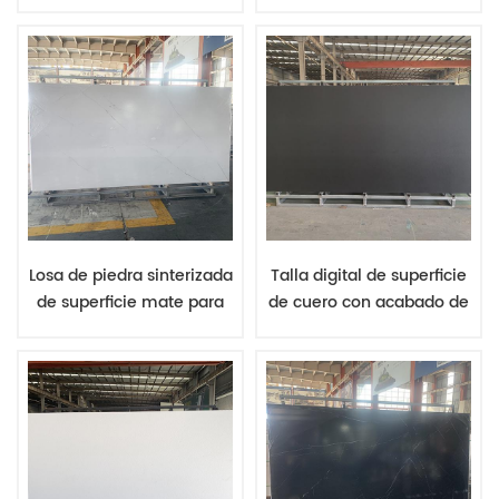
veteada dorada,
China, losas de piedra
superficie mate, 12 mm,
sinterizada de 12 mm,
para encimeras de
pedido mínimo de 10
armarios de cocina.
piezas, colores mixtos
Cuerpo completo.
Losa de piedra sinterizada
Talla digital de superficie
de superficie mate para
de cuero con acabado de
cortar encimeras y
porcelana sinterizada.
azulejos. Materiales de
Precios al por mayor de
calidad de un proveedor
fabricantes chinos.
chino.