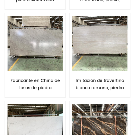
Fabricante original.
proveedor de piedra de
Opciones de piedra
ingeniería, tipo de piedra
sinterizada. Losas de 12
de lujo, superficie tallada,
mm. Colores variados
porcelana.
para contenedor
completo.
Fabricante en China de
Imitación de travertino
losas de piedra
blanco romano, piedra
sinterizada de imitación
sinterizada de 12 mm,
de cuarcita Taj Mahal,
losa de porcelana.
económicas, con
Proveedor de piedra
superficie pulida o mate.
económica de China.