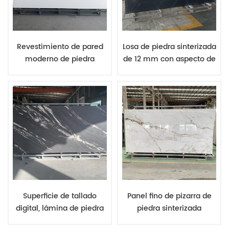
Revestimiento de pared
Losa de piedra sinterizada
moderno de piedra
de 12 mm con aspecto de
sinterizada de porcelana
mármol negro Nero
blanca pura con acabado
Marquina y veta blanca
de superficie flameada de
fina. Piedra sin sílice.
primera calidad
Superficie de tallado
Panel fino de pizarra de
digital, lámina de piedra
piedra sinterizada
sinterizada antideslizante,
Calacatta Gold con