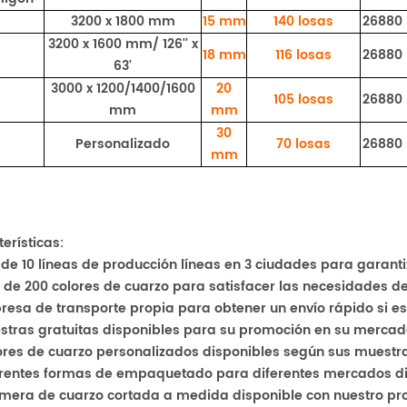
3200 x 1800 mm
15 mm
140 losas
26880
3200 x 1600 mm/ 126'' x
18 mm
116 losas
26880
63'
3000 x 1200/1400/1600
20
105 losas
26880
mm
mm
30
Personalizado
70 losas
26880
mm
erísticas:
 de 10 líneas de producción
líneas en 3 ciudades para garanti
 de 200 colores de cuarzo para satisfacer las necesidades d
resa de transporte propia para obtener un envío rápido si es
stras gratuitas disponibles para su promoción en su mercado
ores de cuarzo personalizados disponibles según sus muestr
ferentes formas de empaquetado para diferentes
mercados di
imera de cuarzo cortada a medida disponible con nuestro prop