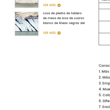
Piedra Recepción Encimera
Cuarzo
VER MÁS
Losa de piedra de tablero
de mesa de losa de cuarzo
blanco de líneas negras del
fabricante de China
VER MÁS
Caract
1. Más
2. Más
3. Emp
4. Mue
5. Col
6. Di
7. Enc