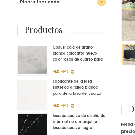
Piedra fabricada
productos
Op9011 cala de grano
blanco calacatta nuevo
color losas de cuarzo para
la cocina de fabricación de
cuarzo
VER MÁS
Fabricante de la losa
sintética dirigida blanca
pura de la losa del cuarzo
del blanco puro de la nieve
blanca del grano
VER MÁS
losa de cuarzo de diseño de
mármol nero marquina
Mesa d
losa de cuarzo negra
preci
diseñada