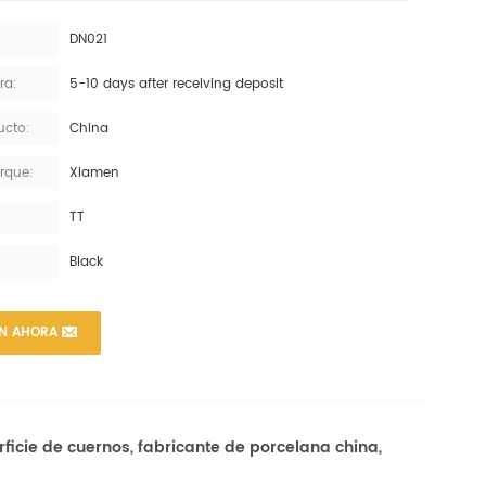
DN021
ra:
5-10 days after receiving deposit
ucto:
China
rque:
Xiamen
TT
Black
ÓN AHORA
ficie de cuernos, fabricante de porcelana china,