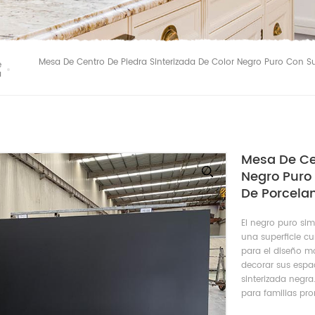
Mesa De Centro De Piedra Sinterizada De Color Negro Puro Con Sup
e
a
Mesa De Cen
Negro Puro 
De Porcelan
El negro puro sim
una superficie cur
para el diseño mo
decorar sus espa
sinterizada negra
para familias pr