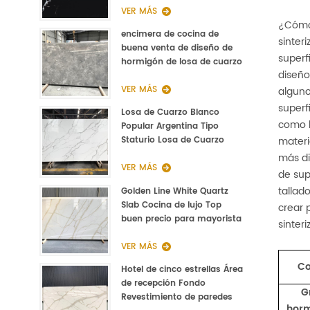
VER MÁS
¿Cómo 
encimera de cocina de
sinter
buena venta de diseño de
superf
hormigón de losa de cuarzo
diseño
pulido gris
VER MÁS
alguno
superf
Losa de Cuarzo Blanco
como l
Popular Argentina Tipo
materi
Staturio Losa de Cuarzo
Calacatta 3000 * 1400 *
más di
20mm
VER MÁS
de sup
tallad
Golden Line White Quartz
Slab Cocina de lujo Top
crear 
buen precio para mayorista
sinteri
VER MÁS
Co
Hotel de cinco estrellas Área
de recepción Fondo
G
Revestimiento de paredes
hor