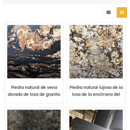
escasez de piedra natural, le mantendremos informado sobre
canteras antiguas y nuevos productos de canteras nuevas.
Piedra natural de vena
Piedra natural lujosa de la
dorada de losa de granito
losa de la encimera del
dragón negro para
granito de la mariposa
encimera prefabricada
del oro para la
sobremesa