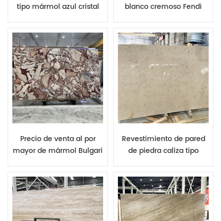
tipo mármol azul cristal
blanco cremoso Fendi
translúcido ónix con
con aspecto Calacatta,
efecto de
proveedor de mármol de
retroiluminación para
lujo en China
mostrador de bar
Precio de venta al por
Revestimiento de pared
mayor de mármol Bulgari
de piedra caliza tipo
popular en China, losa de
carbonato color crema
mármol Calacatta Viola
beige Moca portuguesa,
de Italia, mármol de lujo
losas o baldosas de
original.
piedra caliza.