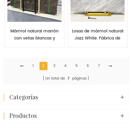
Mármol natural marrón
Losas de mármol natural
con vetas blancas y
Jazz White. Fábrica de
doradas. Losas de
corte y pulido de mármol.
mármol baratas de China
Mayorista. Proveedor de
para la renovación de
mármol de la mejor
espacios interiores.
1
2
3
4
5
6
calidad.
7
Un total de
7
páginas
categorías
productos