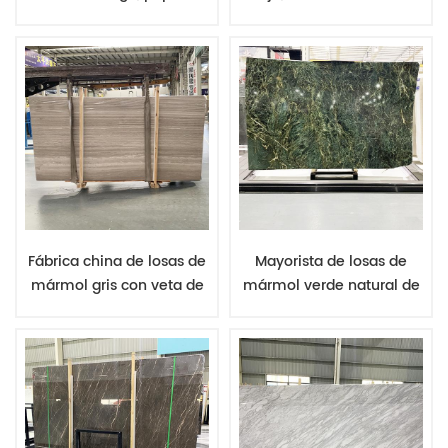
mayorista de losas de
paredes de mármol
Emperador Claro, fábrica
natural, láminas,
de mármol de China,
proveedor chino, losas de
suministro de losas.
mármol blanco,
exportación
Fábrica china de losas de
Mayorista de losas de
mármol gris con veta de
mármol verde natural de
madera, exportación de
China, buen precio,
láminas de mármol
fábrica de piedra verde,
natural de buena calidad.
exportador de mármol de
calidad confiable