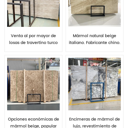
Venta al por mayor de
Mármol natural beige
losas de travertino turco
italiano. Fabricante chino.
desde China. Travertino
Losa de mármol beige.
beige de alta calidad con
Mayorista de piedra
superficie pulida o
natural de buena calidad.
cortada. Especificaciones
personalizadas.
Opciones económicas de
Encimeras de mármol de
mármol beige, popular
lujo, revestimiento de