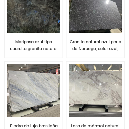
Mariposa azul tipo
Granito natural azul perla
cuarcita granito natural
de Noruega, color azul,
lujoso encimera de
para encimeras de
piedra natural
granito, piedra, suministro
de China, precio
Piedra de lujo brasileña
Losa de mármol natural