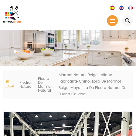
Mármol Natural Beige Italiano.
Piedra
Fabricante Chino. Losa De Mármol
Piedra
De
CASA
Natural
Mármol
Beige. Mayorista De Piedra Natural De
Natural
Buena Calidad.