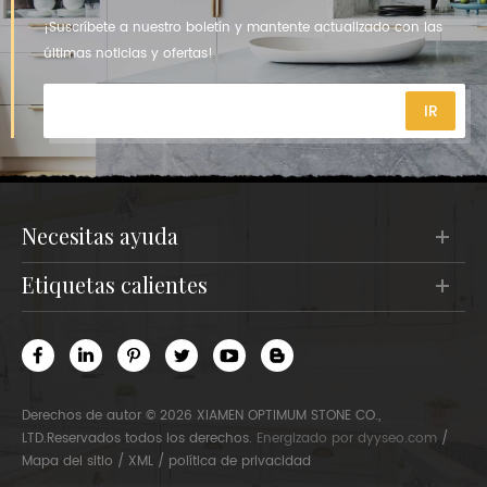
¡Suscríbete a nuestro boletín y mantente actualizado con las
últimas noticias y ofertas!
necesitas ayuda
etiquetas calientes
Derechos de autor © 2026 XIAMEN OPTIMUM STONE CO.,
LTD.Reservados todos los derechos.
Energizado por
dyyseo.com
/
Mapa del sitio
/
XML
/
política de privacidad