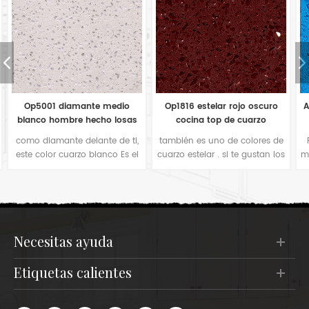
Op1816 estelar rojo oscuro
Azulejos de cuarzo azul claro
cocina top de cuarzo
estelar op1813 de China
también es uno de colores de
Para muchos fabricantes de
cuarzo estelar . si te gustan los
mostradores, también prefieren
colores rojos en tu encimera
este tipo de espejo de color
de cocina o baldosas para
azul brillante para la
pisos en proyecto de hotel,
decoración de la cocina. Es
sería su buena opción. El
simple color cómodo cuando
comprador de este color lo
estás en la cocina.
utiliza principalmente en
necesitas ayuda
azulejos de bar o en pisos de
hoteles.
etiquetas calientes