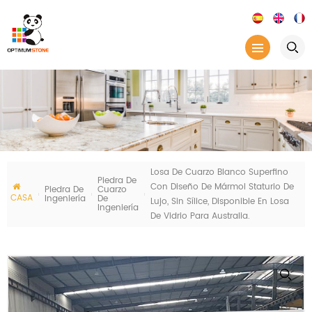
Losa De Cuarzo Blanco Superfino
Piedra De
Con Diseño De Mármol Staturio De
Piedra De
Cuarzo
CASA
Ingeniería
De
Lujo, Sin Sílice, Disponible En Losa
Ingeniería
De Vidrio Para Australia.