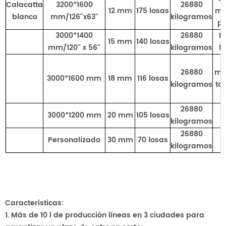
Calacatta
3200*1600
26880
12 mm
175 losas
ma
blanco
mm/126''x63''
kilogramos
pa
3000*1400
26880
B
15 mm
140 losas
mm/120'' x 56''
kilogramos
f
26880
ma
3000*1600 mm
18 mm
116 losas
kilogramos
ta
a
26880
3000*1200 mm
20 mm
105 losas
kilogramos
26880
Personalizado
30 mm
70 losas
kilogramos
Características:
1. Más de 10 l de producción
líneas en 3 ciudades para