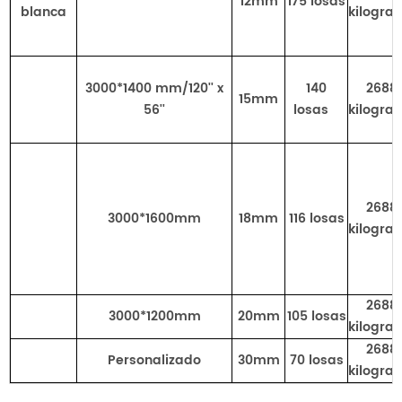
12mm
175 losas
blanca
kilogra
3000*1400 mm/120'' x
140
2688
15mm
56''
losas
kilogra
2688
3000*1600mm
18mm
116 losas
kilogra
2688
3000*1200mm
20mm
105 losas
kilogra
2688
Personalizado
30mm
70 losas
kilogra