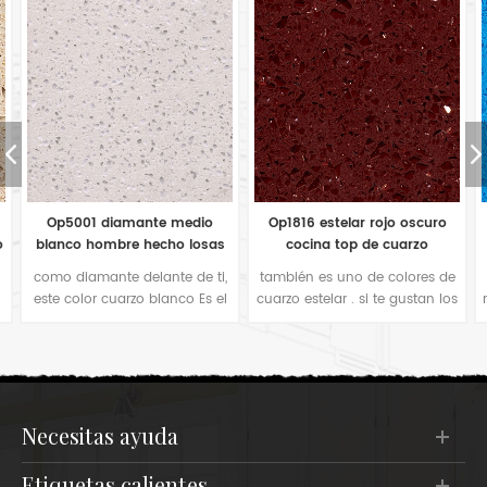
Op1816 estelar rojo oscuro
Azulejos de cuarzo azul claro
cocina top de cuarzo
estelar op1813 de China
también es uno de colores de
Para muchos fabricantes de
cuarzo estelar . si te gustan los
mostradores, también prefieren
colores rojos en tu encimera
este tipo de espejo de color
de cocina o baldosas para
azul brillante para la
pisos en proyecto de hotel,
decoración de la cocina. Es
sería su buena opción. El
simple color cómodo cuando
comprador de este color lo
estás en la cocina.
utiliza principalmente en
necesitas ayuda
azulejos de bar o en pisos de
hoteles.