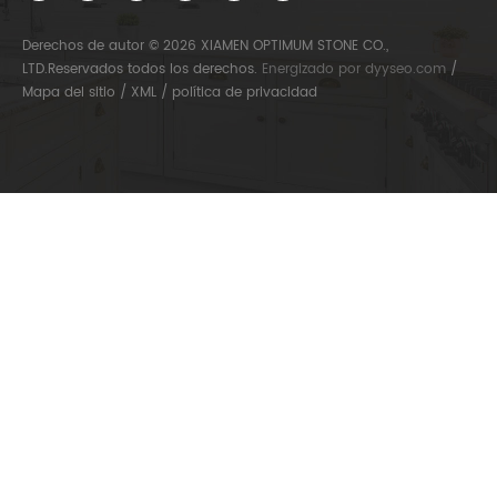
Derechos de autor © 2026 XIAMEN OPTIMUM STONE CO.,
LTD.Reservados todos los derechos.
Energizado por
dyyseo.com
/
Mapa del sitio
/
XML
/
política de privacidad