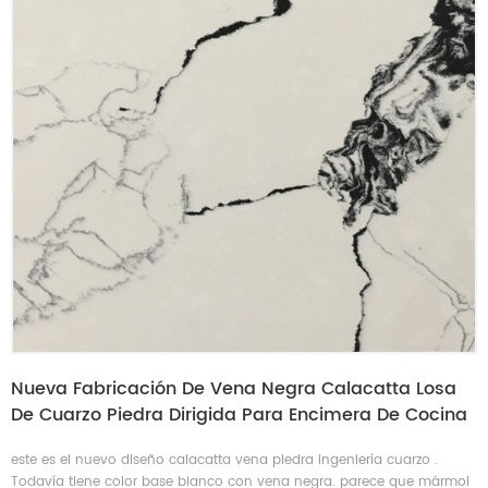
Nueva Fabricación De Vena Negra Calacatta Losa
De Cuarzo Piedra Dirigida Para Encimera De Cocina
este es el nuevo diseño calacatta vena piedra ingeniería cuarzo .
Todavía tiene color base blanco con vena negra. parece que mármol