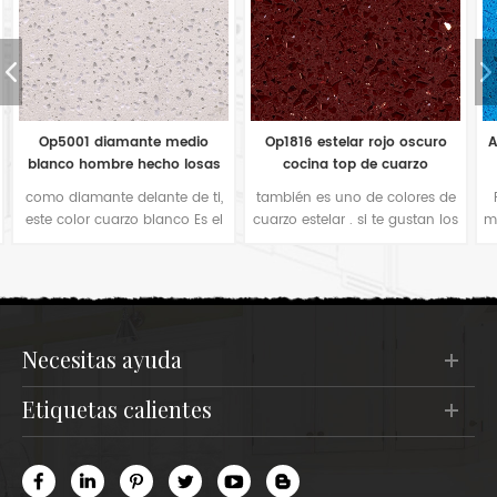
Op1816 estelar rojo oscuro
Azulejos de cuarzo azul claro
cocina top de cuarzo
estelar op1813 de China
también es uno de colores de
Para muchos fabricantes de
cuarzo estelar . si te gustan los
mostradores, también prefieren
colores rojos en tu encimera
este tipo de espejo de color
de cocina o baldosas para
azul brillante para la
pisos en proyecto de hotel,
decoración de la cocina. Es
sería su buena opción. El
simple color cómodo cuando
comprador de este color lo
estás en la cocina.
utiliza principalmente en
necesitas ayuda
azulejos de bar o en pisos de
hoteles.
etiquetas calientes