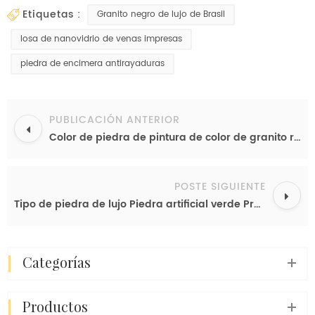
etiquetas :
Granito negro de lujo de Brasil
losa de nanovidrio de venas impresas
piedra de encimera antirayaduras
PUBLICACIÓN ANTERIOR
Color de piedra de pintura de color de granito rojo sobre losa blanca de Nanoglass sin rayones ni absorción de agua
POSTE SIGUIENTE
Tipo de piedra de lujo Piedra artificial verde Precio barato Nanoglass Encimera Losa de piedra Superficie pulida
categorías
productos