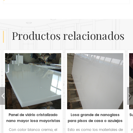
productos relacionados
Losa grande de nanoglass
Super Nano Glass para pilares
s
para pisos de casa o azulejos
que cubren materiales de
construcción.
Esto es como los materiales de
nanoglass también se puede