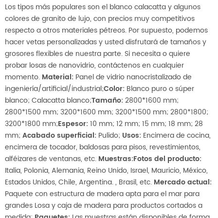
Los tipos más populares son el blanco calacatta y algunos
colores de granito de lujo, con precios muy competitivos
respecto a otros materiales pétreos. Por supuesto, podemos
hacer vetas personalizadas y usted disfrutará de tamaños y
grosores flexibles de nuestra parte. Si necesita o quiere
probar losas de nanovidrio, contáctenos en cualquier
momento.
Material
:
Panel de vidrio nanocristalizado de
ingeniería/artificial/industrial;
Color:
Blanco puro o súper
blanco; Calacatta blanco;
Tamaño:
2800*1600 mm;
2800*1500 mm; 3200*1600 mm; 3200*1500 mm; 2800*1800;
3200*1800 mm;
Espesor:
10 mm; 12 mm; 15 mm; 18 mm; 28
mm;
Acabado superficial:
Pulido;
Usos:
Encimera de cocina,
encimera de tocador, baldosas para pisos, revestimientos,
alféizares de ventanas, etc.
Muestras:
Fotos del producto:
Italia, Polonia, Alemania, Reino Unido, Israel, Mauricio, México,
Estados Unidos, Chile, Argentina. , Brasil, etc.
Mercado actual:
Paquete con estructura de madera apta para el mar para
grandes Losa y caja de madera para productos cortados a
medida;
Paquetes:
Las muestras están disponibles de forma