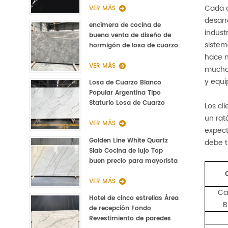
Cada a
VER MÁS
desarr
encimera de cocina de
indust
buena venta de diseño de
sistem
hormigón de losa de cuarzo
pulido gris
hace m
VER MÁS
muchos
y equi
Losa de Cuarzo Blanco
Popular Argentina Tipo
Staturio Losa de Cuarzo
Los cl
Calacatta 3000 * 1400 *
un rat
20mm
VER MÁS
expect
Golden Line White Quartz
debe t
Slab Cocina de lujo Top
buen precio para mayorista
VER MÁS
Ca
Hotel de cinco estrellas Área
B
de recepción Fondo
Revestimiento de paredes