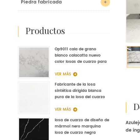
Piedra fabricada
productos
Op9011 cala de grano
blanco calacatta nuevo
color losas de cuarzo para
la cocina de fabricación de
cuarzo
VER MÁS
Fabricante de la losa
sintética dirigida blanca
pura de la losa del cuarzo
del blanco puro de la nieve
blanca del grano
VER MÁS
losa de cuarzo de diseño de
Azulej
mármol nero marquina
de ing
losa de cuarzo negra
diseñada