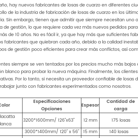
ño, hay nuevos fabricantes de losas de cuarzo en diferentes ciud
ollo de la industria de fabricación de losas de cuarzo en los últi
ria. Sin embargo, tienen que admitir que siempre necesitan uno o 
a de gestión, lo que requiere cada vez más nuevos pedidos para
ás de 10 años. No es fácil ir, ya que hay más que suficientes fab
 fabricantes que quiebran cada año, debido a la calidad inestabl
pos de gestión poco eficientes para crear más conflictos, así como
ientes siempre se ven tentados por los precios mucho más bajos
ón blanco para probar la nueva máquina. Finalmente, los clientes
ativas. Por lo tanto, si necesita un proveedor confiable de losas
rabajar junto con fabricantes experimentados como nosotros.
Especificaciones
Cantidad de
Color
Espesor
Opciones
carga
lacatta
3200*1600mm/ 126''x63''
12 mm
175 losas
lanca
3000*1400mm/ 120'' x 56''
15 mm
140 losas