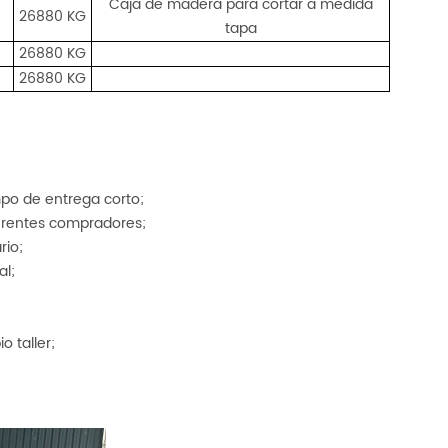
Caja de madera para cortar a medida
26880 KG
tapa
26880 KG
26880 KG
mpo de entrega corto;
ferentes compradores;
rio;
al;
o taller;