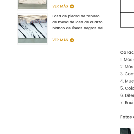
Piedra Recepción Encimera
Cuarzo
VER MÁS
Losa de piedra de tablero
de mesa de losa de cuarzo
blanco de líneas negras del
fabricante de China
VER MÁS
Caract
1. Más
2. Más
3. Com
4. Mue
5. Col
6. Dif
7.
Enc
Fotos