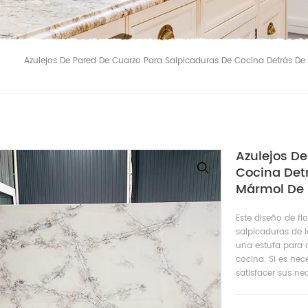
Azulejos De Pared De Cuarzo Para Salpicaduras De Cocina Detrás De 
Azulejos D
Cocina Detr
Mármol De P
Este diseño de fl
salpicaduras de l
una estufa para 
cocina. Si es nec
satisfacer sus n