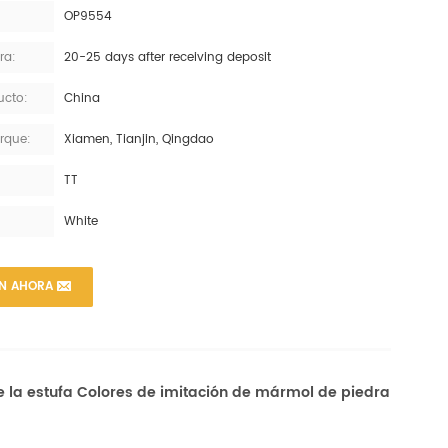
OP9554
ra:
20-25 days after receiving deposit
ucto:
China
rque:
Xiamen, Tianjin, Qingdao
TT
White
ÓN AHORA
e la estufa Colores de imitación de mármol de piedra