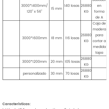
3000*1400mm/
140 losas
26880
en
15 mm
120'' x 56''
KG
forma
de A
Caja de
madera
26880
para
3000*1600mm
18 mm
116 losas
KG
cortar a
medida
tapa
26880
3000*1200mm
20 mm
105 losas
KG
26880
personalizado
30 mm
70 losas
KG
Características: