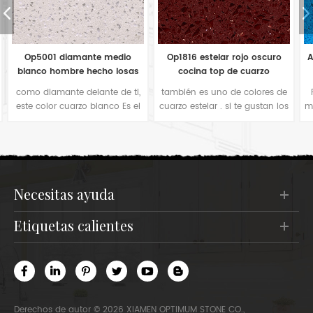
Op1816 estelar rojo oscuro
Azulejos de cuarzo azul claro
cocina top de cuarzo
estelar op1813 de China
también es uno de colores de
Para muchos fabricantes de
cuarzo estelar . si te gustan los
mostradores, también prefieren
colores rojos en tu encimera
este tipo de espejo de color
de cocina o baldosas para
azul brillante para la
pisos en proyecto de hotel,
decoración de la cocina. Es
sería su buena opción. El
simple color cómodo cuando
comprador de este color lo
estás en la cocina.
utiliza principalmente en
necesitas ayuda
azulejos de bar o en pisos de
hoteles.
etiquetas calientes
Derechos de autor © 2026 XIAMEN OPTIMUM STONE CO.,