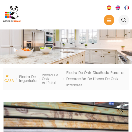
Piedra De Ónix Diseñada Para La
Piedra De
Piedra De
Ónix
Decoración De Líneas De Ónix
CASA
Ingeniería
Artificial
Interiores.