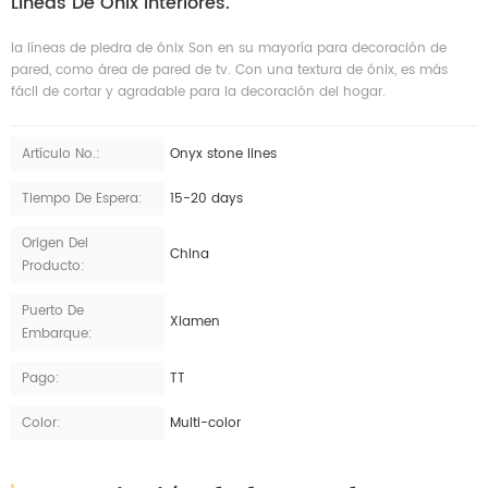
Líneas De Ónix Interiores.
la líneas de piedra de ónix Son en su mayoría para decoración de
pared, como área de pared de tv. Con una textura de ónix, es más
fácil de cortar y agradable para la decoración del hogar.
Artículo No.:
Onyx stone lines
Tiempo De Espera:
15-20 days
Origen Del
China
Producto:
Puerto De
Xiamen
Embarque:
Pago:
TT
Color:
Multi-color