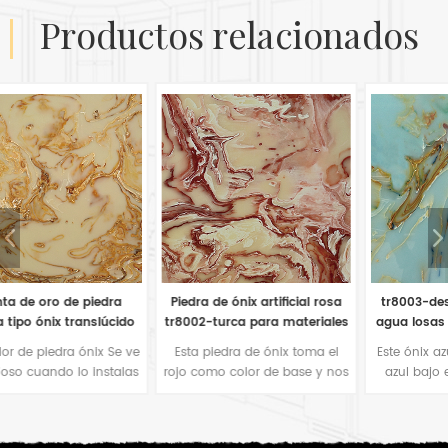
productos relacionados
Piedra de ónix artificial rosa
tr8003-desbordamiento de
tr8002-turca para materiales
agua losas de piedra de ónix
de decoración de paredes
translúcidas fluorescentes
e
Esta piedra de ónix toma el
Este ónix azul es como el mar
azules
s
rojo como color de base y nos
azul bajo el agua. Cuando
atrae como la flor de rosa.
pones las luces en la parte
trasera, parece que ves vida
marina a tu alrededor.