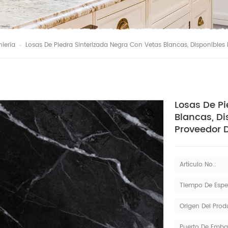
niería
Losas De Piedra Sinterizada Negra Con Vetas Blancas, Disponibles 
Losas De Pi
Blancas, Di
Proveedor D
Artículo No.:
Tiempo De Espe
Origen Del Prod
Puerto De Emba