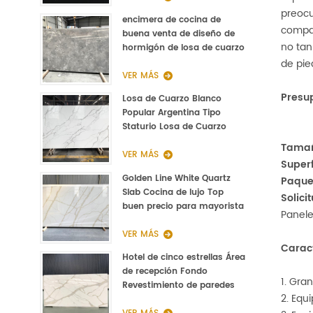
preocu
encimera de cocina de
compar
buena venta de diseño de
no tan
hormigón de losa de cuarzo
pulido gris
de pie
VER MÁS
Presu
Losa de Cuarzo Blanco
Popular Argentina Tipo
Staturio Losa de Cuarzo
Calacatta 3000 * 1400 *
Tama
20mm
VER MÁS
Superf
Golden Line White Quartz
Paque
Slab Cocina de lujo Top
Solici
buen precio para mayorista
Panele
VER MÁS
Caract
Hotel de cinco estrellas Área
de recepción Fondo
1. Gra
Revestimiento de paredes
2. Equ
Piedra Recepción Encimera