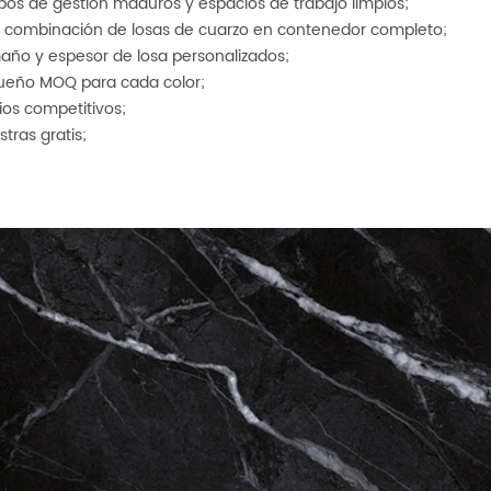
ipos de gestión maduros y espacios de trabajo limpios;
il combinación de losas de cuarzo en contenedor completo;
año y espesor de losa personalizados;
ueño MOQ para cada color;
cios competitivos;
stras gratis;