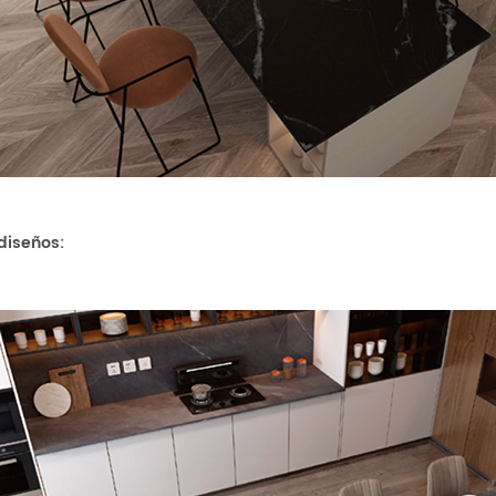
 diseños
: