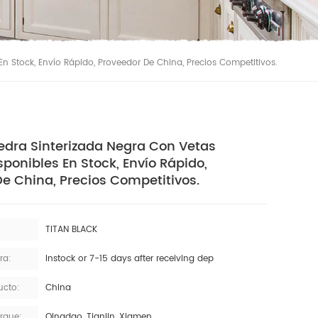
En Stock, Envío Rápido, Proveedor De China, Precios Competitivos.
edra Sinterizada Negra Con Vetas
sponibles En Stock, Envío Rápido,
e China, Precios Competitivos.
TITAN BLACK
ra:
Instock or 7-15 days after receiving dep
ucto:
China
rque:
Qingdao, Tianjin, Xiamen