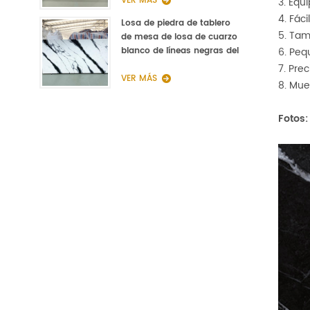
Cuarzo
VER MÁS
3. Equ
4. Fác
Losa de piedra de tablero
5. Tam
de mesa de losa de cuarzo
6. Peq
blanco de líneas negras del
fabricante de China
7. Pre
VER MÁS
8. Mue
Fotos
: