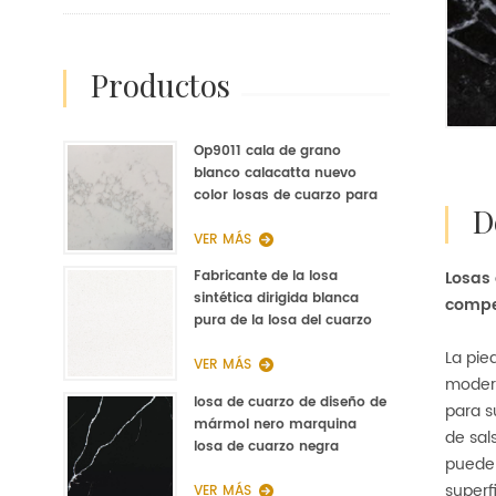
productos
Op9011 cala de grano
blanco calacatta nuevo
color losas de cuarzo para
la cocina de fabricación de
cuarzo
VER MÁS
Losas 
Fabricante de la losa
sintética dirigida blanca
compet
pura de la losa del cuarzo
del blanco puro de la nieve
La pie
blanca del grano
VER MÁS
modern
losa de cuarzo de diseño de
para s
mármol nero marquina
de sal
losa de cuarzo negra
puede 
diseñada
superf
VER MÁS