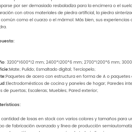
parse por ser demasiado resbaladiza para la encimera o el suelo
ación con otros materiales de piedra artificial, la piedra sinter
 común como el cuarzo o el mármol. Más bien, sus experiencias de
dra.
puesto
:
ño
: 3200*1600*12 mm; 2400*1200*6 mm; 2700*1200*6 mm; 300
icie
:
Mate; Pulido; Esmaltado digital; Terciopelo;
te
:
Paquetes de acero con estructura en forma de A o paquetes 
tud
:Electrodomésticos de cocina y paneles de hogar; Paredes inter
s de puertas; Escaleras; Muebles; Pared exterior;
erísticas
:
n cantidad de losas en stock con varios colores y tamaños para u
ipo de fabricación avanzado y línea de producción semiautomati