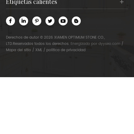
etiquetas calientes
Derechos de autor © 2026 XIAMEN OPTIMUM STONE CO.,
LTD.Reservados todos los derechos.
Energizado por
dyyseo.com
/
Mapa del sitio
/
XML
/
política de privacidad