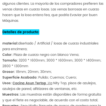
algunos clientes. La mayoría de los compradores prefieren las
venas claras en cuarzo losas. Las venas borrosas en cuarzo
hacen que la losa entera fea, que podría Evaviar por buen
Máquinas.
Detalles de producto
:
material
:
diseñado / Artificial / losas de cuarzo industriales
para encimera;
Color:
Plaza de cuarzo negro con blanco Vena;
Tamaño:
3200 * 1600mm; 3000 * 1600mm; 3000 * 1400mm;
2800 * 1300mm
Grosor:
18mm; 20mm; 30mm;
Superficie Acabado:
Pulido; Cuernos; Cuero;
Usos:
Cocina Asun
Tertop
,
Va
Nity Top, pisos de azulejos,
azulejos de pared, alféizares de ventanas, etc.
Muestras:
Las muestras están disponibles de forma gratuita
y que el flete es negociable, de acuerdo con el costo total;
Paquetes:
Sea-Walty Paquete de marco de madera para la