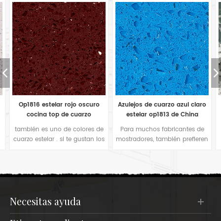
Op1816 estelar rojo oscuro
Azulejos de cuarzo azul claro
cocina top de cuarzo
estelar op1813 de China
también es uno de colores de
Para muchos fabricantes de
cuarzo estelar . si te gustan los
mostradores, también prefieren
colores rojos en tu encimera
este tipo de espejo de color
de cocina o baldosas para
azul brillante para la
pisos en proyecto de hotel,
decoración de la cocina. Es
sería su buena opción. El
simple color cómodo cuando
comprador de este color lo
estás en la cocina.
utiliza principalmente en
necesitas ayuda
azulejos de bar o en pisos de
hoteles.