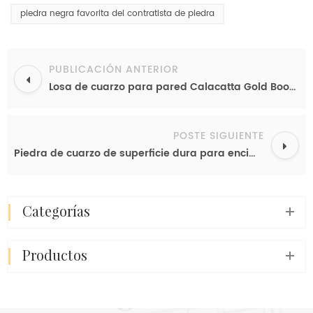
piedra negra favorita del contratista de piedra
PUBLICACIÓN ANTERIOR
Losa de cuarzo para pared Calacatta Gold Book Match Efecto simétrico Decoración de pared Panel de piedra
POSTE SIGUIENTE
Piedra de cuarzo de superficie dura para encimera de cocina, losa de piedra de remodelación de cocina de 1,2 cm a 3cm de espesor
categorías
productos