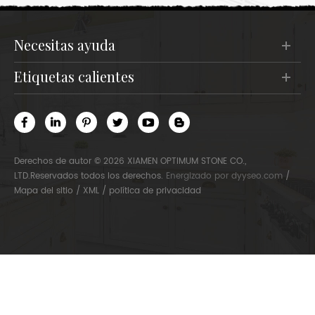
sería su buena opción. El
simple color cómodo cuando
comprador de este color lo
estás en la cocina.
utiliza principalmente en
necesitas ayuda
azulejos de bar o en pisos de
hoteles.
etiquetas calientes
Derechos de autor © 2026 XIAMEN OPTIMUM STONE CO.,
LTD.Reservados todos los derechos.
Energizado por
dyyseo.com
/
Mapa del sitio
/
XML
/
política de privacidad