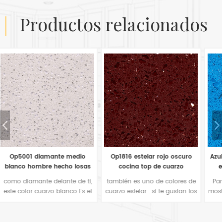
productos relacionados
Op1816 estelar rojo oscuro
Azulejos de cuarzo azul claro
cocina top de cuarzo
estelar op1813 de China
también es uno de colores de
Para muchos fabricantes de
cuarzo estelar . si te gustan los
mostradores, también prefieren
colores rojos en tu encimera
este tipo de espejo de color
de cocina o baldosas para
azul brillante para la
pisos en proyecto de hotel,
decoración de la cocina. Es