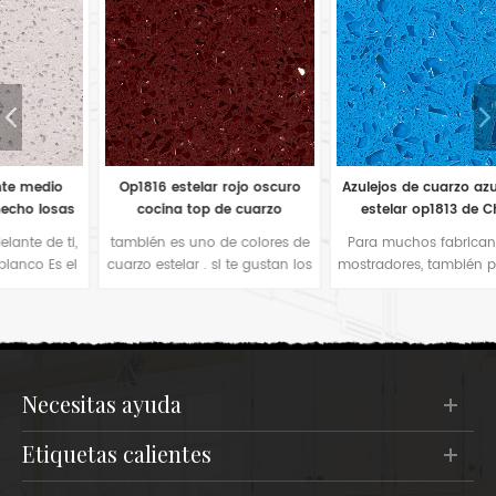
Op1816 estelar rojo oscuro
Azulejos de cuarzo azul claro
cocina top de cuarzo
estelar op1813 de China
también es uno de colores de
Para muchos fabricantes de
cuarzo estelar . si te gustan los
mostradores, también prefieren
colores rojos en tu encimera
este tipo de espejo de color
de cocina o baldosas para
azul brillante para la
pisos en proyecto de hotel,
decoración de la cocina. Es
sería su buena opción. El
simple color cómodo cuando
comprador de este color lo
estás en la cocina.
utiliza principalmente en
necesitas ayuda
azulejos de bar o en pisos de
hoteles.
etiquetas calientes