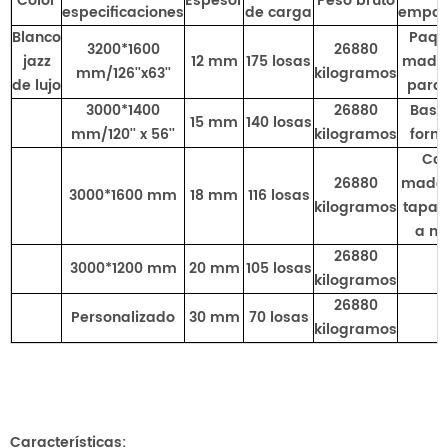
Color
Espesor
Peso bruto
especificaciones
de carga
empaq
Blanco
Paqu
3200*1600
26880
jazz
12 mm
175 losas
mader
mm/126''x63''
kilogramos
de lujo
para 
3000*1400
26880
Basti
15 mm
140 losas
mm/120'' x 56''
kilogramos
form
Caj
26880
mader
3000*1600 mm
18 mm
116 losas
kilogramos
tapa 
a m
26880
3000*1200 mm
20 mm
105 losas
kilogramos
26880
Personalizado
30 mm
70 losas
kilogramos
Características: