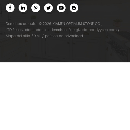
Derechos de autor © 2026 XIAMEN OPTIMUM STONE CO.,
LTD.Reservados todos los derechos.
Energizado por
dyyseo.com
/
Mapa del sitio
/
XML
/
política de privacidad